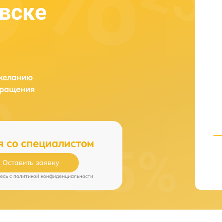
овске
 желанию
бращения
я со специалистом
Оставить заявку
есь c
политикой конфиденциальности