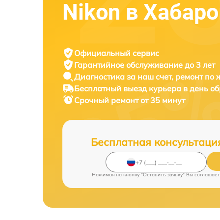
Nikon в Хабар
Официальный сервис
Гарантийное обслуживание
до 3 лет
Диагностика за наш счет,
ремонт по
Бесплатный выезд курьера
в день о
Срочный ремонт
от 35 минут
Бесплатная консультаци
Нажимая на кнопку "Оставить заявку" Вы соглашает