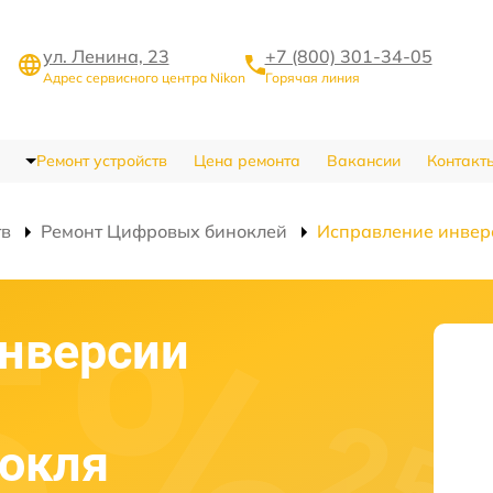
ул. Ленина, 23
+7 (800) 301-34-05
Адрес сервисного центра Nikon
Горячая линия
Ремонт устройств
Цена ремонта
Вакансии
Контакт
тв
Ремонт Цифровых биноклей
Исправление инвер
нверсии
нокля