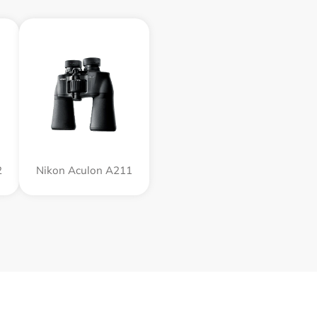
2
Nikon Aculon A211