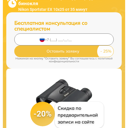
бинокля
Nikon Sportstar EX 10x25 от 35 минут
Бесплатная консультация со
специалистом
Оставить заявку
Нажимая на кнопку "Оставить заявку" Вы соглашаетесь c
политикой
конфиденциальности
Скидка по
-20%
предварительной
записи на сайте