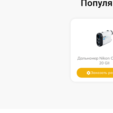
Популя
Дальномер Nikon
20 GII
Заказать ре