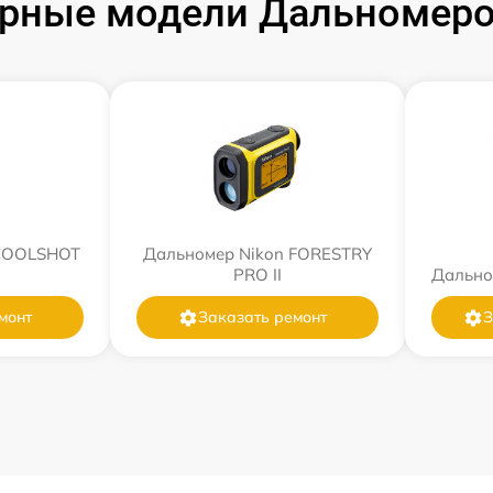
рные модели Дальномеро
 COOLSHOT
Дальномер Nikon FORESTRY
PRO II
Дально
монт
Заказать ремонт
З