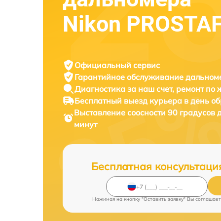
Nikon PROSTAF
Официальный сервис
Гарантийное обслуживание
дальноме
Диагностика за наш счет,
ремонт по
Бесплатный выезд курьера
в день о
Выставление соосности 90 градусов
минут
Бесплатная консультаци
Нажимая на кнопку "Оставить заявку" Вы соглашает