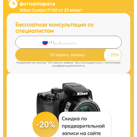
фотоаппарата
Nikon Coolpix P100 от 35 минут
Бесплатная консультация со
специалистом
Оставить заявку
Нажимая на кнопку "Оставить заявку" Вы соглашаетесь c
политикой
конфиденциальности
Скидка по
-20%
предварительной
записи на сайте