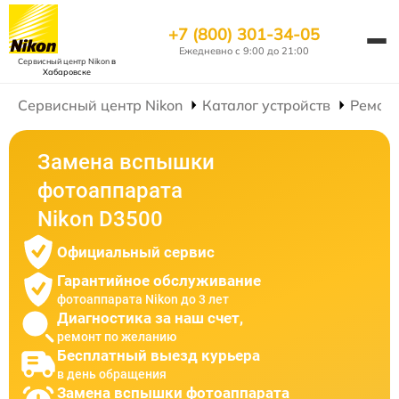
+7 (800) 301-34-05
Ежедневно с 9:00 до 21:00
Сервисный центр Nikon
в
Хабаровске
Сервисный центр Nikon
Каталог устройств
Ремон
Замена вспышки
фотоаппарата
Nikon D3500
Официальный сервис
Гарантийное обслуживание
фотоаппарата Nikon до 3 лет
Диагностика за наш счет,
ремонт по желанию
Бесплатный выезд курьера
в день обращения
Замена вспышки фотоаппарата