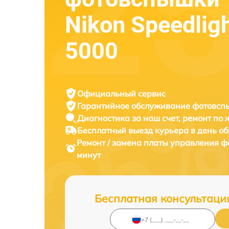
Nikon Speedlig
5000
Официальный сервис
Гарантийное обслуживание
фотовспы
Диагностика за наш счет,
ремонт по
Бесплатный выезд курьера
в день о
Ремонт / замена платы управления 
минут
Бесплатная консультаци