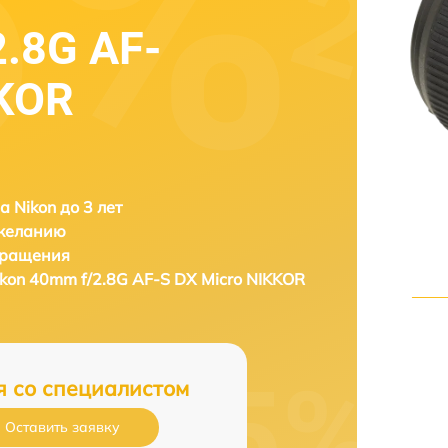
2.8G AF-
KKOR
а Nikon до 3 лет
 желанию
бращения
ikon 40mm f/2.8G AF-S DX Micro NIKKOR
я со специалистом
Оставить заявку