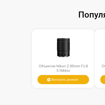
Попул
Объектив Nikon Z 85mm F1.8
О
S Nikkor
Заказать ремонт