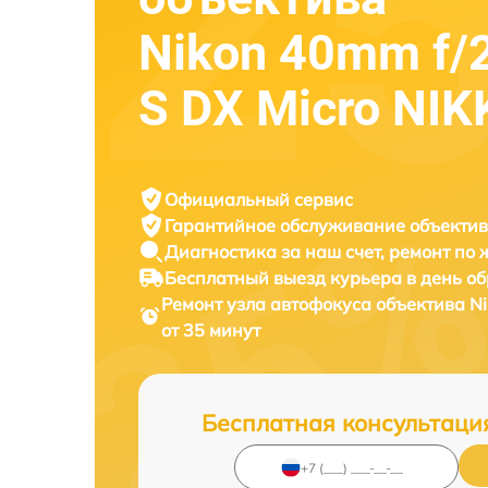
Nikon 40mm f/
S DX Micro NI
Официальный сервис
Гарантийное обслуживание
объектив
Диагностика за наш счет,
ремонт по
Бесплатный выезд курьера
в день о
Ремонт узла автофокуса объектива
N
от 35 минут
Бесплатная консультаци