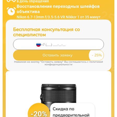
в день обращения
Восстановление переходных шлейфов
объектива
Nikon 6.7-13mm f/3.5-5.6 VR Nikkor 1 от 35 минут
Бесплатная консультация со
специалистом
Оставить заявку
Нажимая на кнопку "Оставить заявку" Вы соглашаетесь c
политикой
конфиденциальности
Скидка по
-20%
предварительной