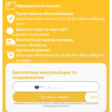
Официальный сервис
Гарантийное обслуживание
объектива Nikon 60mm f/2.8G ED AF-S Micro-Nikkor до
3 лет
Диагностика за наш счет,
ремонт по желанию
Бесплатный выезд курьера
в день обращения
Срочный ремонт
объектива Nikon 60mm f/2.8G ED AF-S Micro-Nikkor от
35 минут
Бесплатная консультация со
специалистом
Оставить заявку
Нажимая на кнопку "Оставить заявку" Вы соглашаетесь c
политикой
конфиденциальности