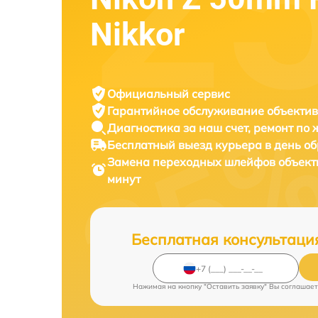
Nikkor
Официальный сервис
Гарантийное обслуживание
объектив
Диагностика за наш счет,
ремонт по
Бесплатный выезд курьера
в день о
Замена переходных шлейфов объек
минут
Бесплатная консультаци
Нажимая на кнопку "Оставить заявку" Вы соглашает