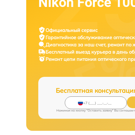
Nikon Force 10
Официальный сервис
Гарантийное обслуживание
оптическ
Диагностика за наш счет,
ремонт по
Бесплатный выезд курьера
в день о
Ремонт цепи питания оптического п
Бесплатная консультаци
Нажимая на кнопку "Оставить заявку" Вы соглашает