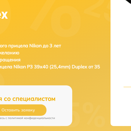
ex
ого прицела Nikon до 3 лет
 желанию
бращения
рицела
Nikon P3 39x40 (25,4mm) Duplex от 35
я со специалистом
Оставить заявку
есь c
политикой конфиденциальности