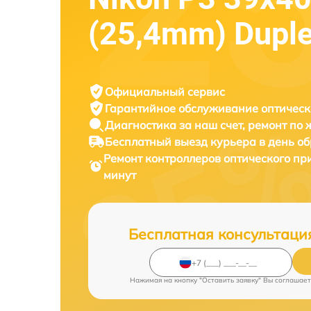
(25,4mm) Dupl
Официальный сервис
Гарантийное обслуживание
оптическ
Диагностика за наш счет,
ремонт по
Бесплатный выезд курьера
в день о
Ремонт контроллеров оптического п
минут
Бесплатная консультаци
Нажимая на кнопку "Оставить заявку" Вы соглашает