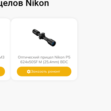
целов Nikon
 M3
Оптический прицел Nikon P5
624x50SF M (25,4mm) BDC
Заказать ремонт